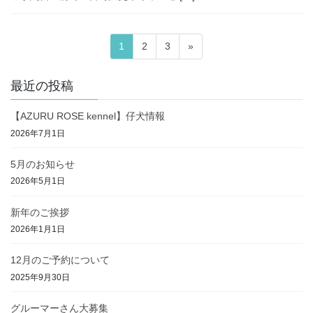
投
固
固
固
1
2
3
»
稿
定
定
定
ペ
ペ
ペ
の
最近の投稿
ー
ー
ー
ペ
ジ
ジ
ジ
【AZURU ROSE kennel】仔犬情報
ー
2026年7月1日
ジ
送
5月のお知らせ
り
2026年5月1日
新年のご挨拶
2026年1月1日
12月のご予約について
2025年9月30日
グルーマーさん大募集