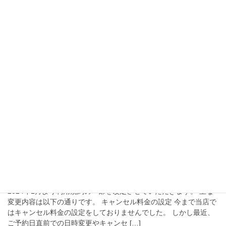
タル環境 […]
2024年2月3日
ご案内
デンタルケアメニュー・ラグジュアリーコー
ス新登場
デンタルケア 多数のお客様よりご要望がございました、歯磨きメ
ニューが『デンタルケア』として2月5日(月)より施術オプションメ
ニューに追加されます！ ラグジュアリーコース 人気No.1オプショ
ンのハーバルソーダスパ ＋ 選 […]
2023年12月26日
ご案内
利用規約の一部改定について
2024年1月より利用規約の一部を改定させていただきます。 主な
変更内容は以下の通りです。 キャンセル料金の設定 今まで当店で
はキャンセル料金の設定をしておりませんでした。 しかし最近、
ご予約日直前での日時変更やキャンセ […]