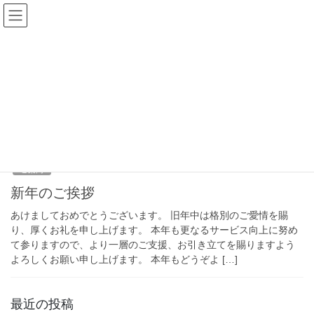
コ
ナ
ン
ビ
テ
ゲ
ン
ー
2026年1月
ツ
シ
へ
ョ
ス
ン
HOME
2026年1月
キ
に
ッ
移
プ
動
2026年1月1日
ご案内
新年のご挨拶
あけましておめでとうございます。 旧年中は格別のご愛情を賜
り、厚くお礼を申し上げます。 本年も更なるサービス向上に努め
て参りますので、より一層のご支援、お引き立てを賜りますよう
よろしくお願い申し上げます。 本年もどうぞよ […]
最近の投稿